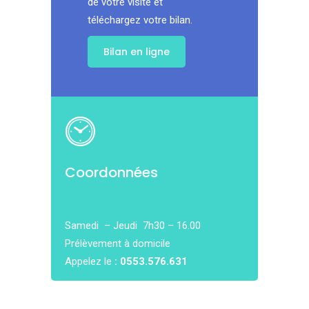
de votre visite et
téléchargez votre bilan.
Bilan en ligne
Coordonnées
Samedi – Jeudi 7h30 – 16.00
Prélèvement à domicile
Appelez le
: 0553.576.631