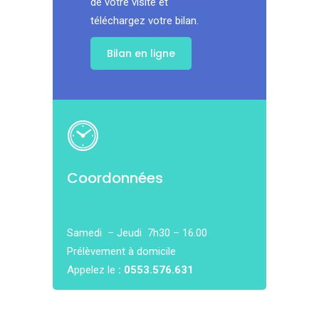
de votre visite et
téléchargez votre bilan.
Bilan en ligne
Coordonnées
Samedi – Jeudi 7h30 – 16.00
Prélèvement à domicile
Appelez le
: 0553.576.631